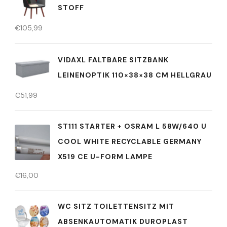
STOFF
€
105,99
VIDAXL FALTBARE SITZBANK
LEINENOPTIK 110×38×38 CM HELLGRAU
€
51,99
ST111 STARTER + OSRAM L 58W/640 U
COOL WHITE RECYCLABLE GERMANY
X519 CE U-FORM LAMPE
€
16,00
WC SITZ TOILETTENSITZ MIT
ABSENKAUTOMATIK DUROPLAST