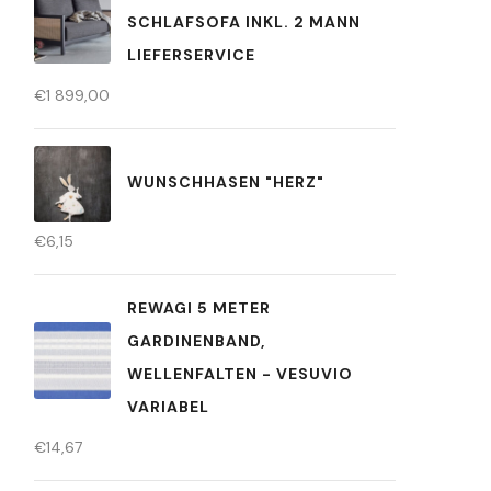
SCHLAFSOFA INKL. 2 MANN
LIEFERSERVICE
€
1 899,00
WUNSCHHASEN "HERZ"
€
6,15
REWAGI 5 METER
GARDINENBAND,
WELLENFALTEN - VESUVIO
VARIABEL
€
14,67