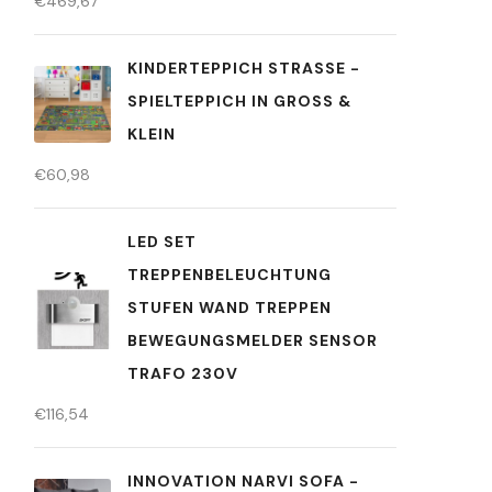
€
469,67
KINDERTEPPICH STRASSE - S
PIELTEPPICH IN GROSS & KL
EIN
€
60,98
LED SET
TREPPENBELEUCHTUNG
STUFEN WAND TREPPEN
BEWEGUNGSMELDER SENSOR
TRAFO 230V
€
116,54
INNOVATION NARVI SOFA -