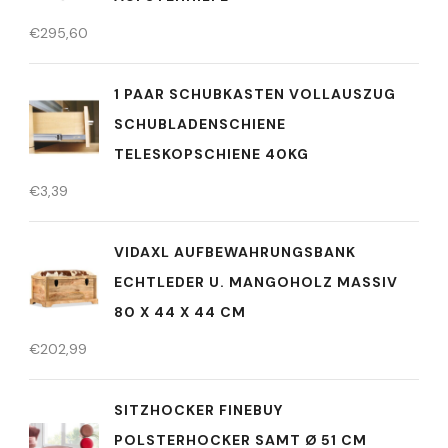
€
295,60
1 PAAR SCHUBKASTEN VOLLAUSZUG
SCHUBLADENSCHIENE
TELESKOPSCHIENE 40KG
€
3,39
VIDAXL AUFBEWAHRUNGSBANK
ECHTLEDER U. MANGOHOLZ MASSIV
80 X 44 X 44 CM
€
202,99
SITZHOCKER FINEBUY
POLSTERHOCKER SAMT Ø 51 CM