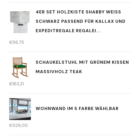
4ER SET HOLZKISTE SHABBY WEISS S
CHWARZ PASSEND FÜR KALLAX UND E
XPEDITREGALE REGALEI...
€
56,75
SCHAUKELSTUHL MIT GRÜNEM KISSEN
MASSIVHOLZ TEAK
€
183,21
WOHNWAND IM 5 FARBE WÄHLBAR
€
529,00