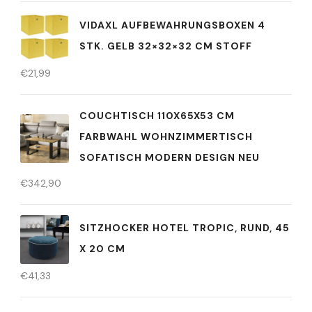
VIDAXL AUFBEWAHRUNGSBOXEN 4
STK. GELB 32×32×32 CM STOFF
€
21,99
COUCHTISCH 110X65X53 CM
FARBWAHL WOHNZIMMERTISCH
SOFATISCH MODERN DESIGN NEU
€
342,90
SITZHOCKER HOTEL TROPIC, RUND, 45
X 20 CM
€
41,33