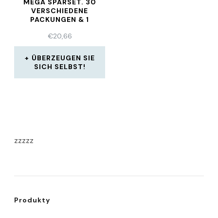
MEGA SPARSET. 30
VERSCHIEDENE
PACKUNGEN & 1
PATCHOULI PARFUM
€
20,66
ÜBERZEUGEN SIE
SICH SELBST!
zzzzz
Produkty