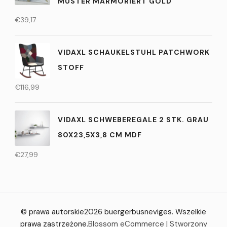
MUSTER MARMORIERT GOLD
€
39,17
VIDAXL SCHAUKELSTUHL PATCHWORK
STOFF
€
116,99
VIDAXL SCHWEBEREGALE 2 STK. GRAU
80X23,5X3,8 CM MDF
€
27,99
© prawa autorskie2026
buergerbusneviges
. Wszelkie
prawa zastrzeżone.
Blossom eCommerce | Stworzony