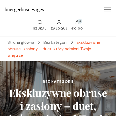
buergerbusneviges
0
SZUKAJ
ZALOGUJ
€0,00
Strona główna
Bez kategorii
Ekskluzywne
obruse i zasłony – duet, który odmieni Twoje
wnętrze
BEZ KATEGORII
Ekskluzywne obruse
i zasłony – duet,