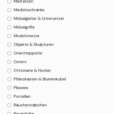
Matratzen
Medizinschränke
Möbelgleiter & Untersetzer
Möbelgriffe
Moskitonetze
Objekte & Skulpturen
Orientteppiche
Ostern
Ottomane & Hocker
Pflanzkästen & Blumenkübel
Plissees
Porzellan
Räucherstäbchen
Raumdüfte