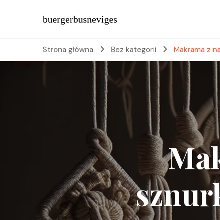
buergerbusneviges
Strona główna
Bez kategorii
Makrama z na
Mak
sznur