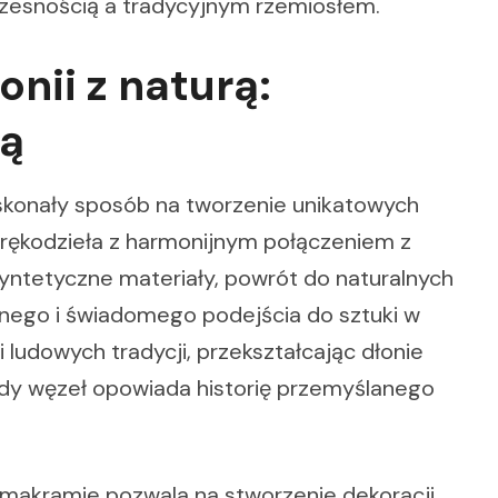
esnością a tradycyjnym rzemiosłem.
nii z naturą:
mą
skonały sposób na tworzenie unikatowych
ę rękodzieła z harmonijnym połączeniem z
yntetyczne materiały, powrót do naturalnych
nego i świadomego podejścia do sztuki w
i ludowych tradycji, przekształcając dłonie
żdy węzeł opowiada historię przemyślanego
makramie pozwala na stworzenie dekoracji,