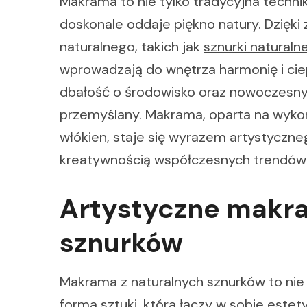
Makrama to nie tylko tradycyjna technik
doskonale oddaje piękno natury. Dzięk
naturalnego, takich jak
sznurki naturaln
wprowadzają do wnętrza harmonię i ciep
dbałość o środowisko oraz nowoczesny 
przemyślany. Makrama, oparta na wykor
włókien, staje się wyrazem artystyczneg
kreatywnością współczesnych trendów w
Artystyczne makra
sznurków
Makrama z naturalnych sznurków to nie
forma sztuki, która łączy w sobie estet