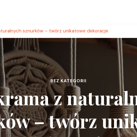
turalnych sznurków – twórz unikatowe dekoracje
BEZ KATEGORII
rama z natural
ków – twórz uni