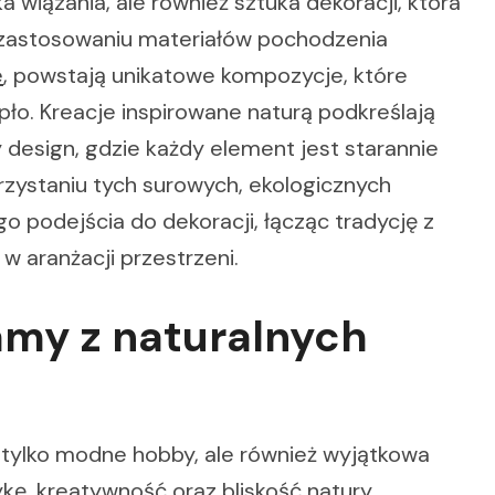
a wiązania, ale również sztuka dekoracji, która
i zastosowaniu materiałów pochodzenia
e
, powstają unikatowe kompozycje, które
ło. Kreacje inspirowane naturą podkreślają
design, gdzie każdy element jest starannie
zystaniu tych surowych, ekologicznych
o podejścia do dekoracji, łącząc tradycję z
 aranżacji przestrzeni.
my z naturalnych
 tylko modne hobby, ale również wyjątkowa
ykę, kreatywność oraz bliskość natury.