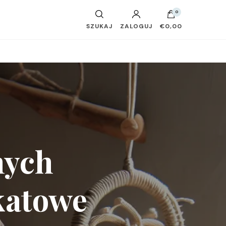
0
SZUKAJ
ZALOGUJ
€0,00
nych
katowe