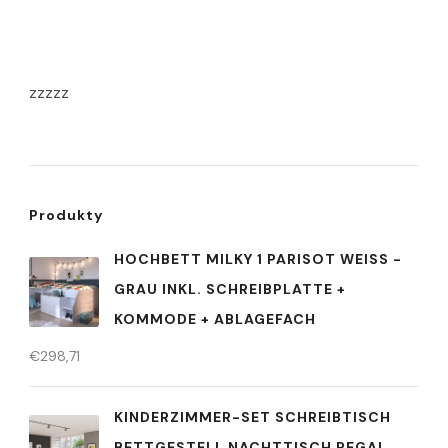
zzzzz
Produkty
HOCHBETT MILKY 1 PARISOT WEISS - G
RAU INKL. SCHREIBPLATTE + K
OMMODE + ABLAGEFACH
€
298,71
KINDERZIMMER-SET SCHREIBTISCH
BETTGESTELL NACHTTISCH REGAL