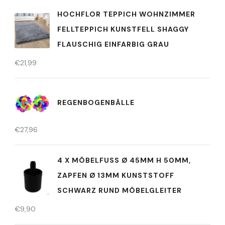
HOCHFLOR TEPPICH WOHNZIMMER
FELLTEPPICH KUNSTFELL SHAGGY
FLAUSCHIG EINFARBIG GRAU
€
21,99
REGENBOGENBÄLLE
€
27,96
4 X MÖBELFUSS Ø 45MM H 50MM, Z
APFEN Ø 13MM KUNSTSTOFF S
CHWARZ RUND MÖBELGLEITER
€
9,90