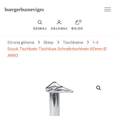
buergerbusneviges
0
SZUKAJ
ZALOGUJ
€0,00
Strona główna
Sklep
Tischbeine
1-4
Stück Tischbein Tischfuss Schreibtischbein 60mm Ø
AN60