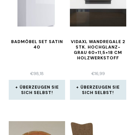
BADMÖBEL SET SATIN
VIDAXL WANDREGALE 2
40
STK. HOCHGLANZ-
GRAU 60×11,5×18 CM
HOLZWERKSTOFF
€
98,18
€
16,99
ÜBERZEUGEN SIE
ÜBERZEUGEN SIE
SICH SELBST!
SICH SELBST!