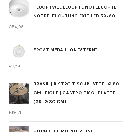
FLUCHTWEGLEUCHTE NOTLEUCHTE
NOTBELEUCHTUNG EXIT LED 59-60
€
54,95
FROST MEDAILLON "STERN"
€
2,54
BRASIL | BISTRO TISCHPLATTE | Ø 80
CM | EICHE | GASTRO TISCHPLATTE
(GR. Ø 80 CM)
€
116,71
HOCHBETT MIT SOFA UND