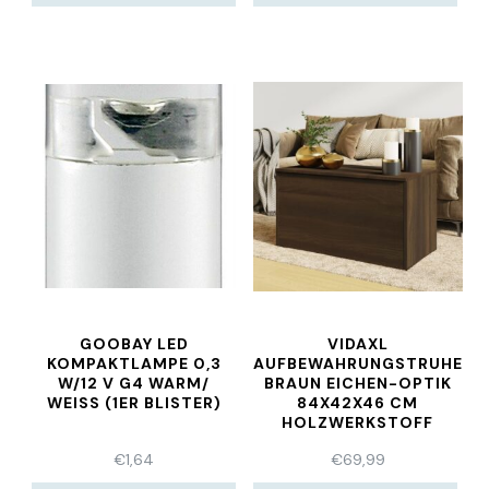
GOOBAY LED
VIDAXL
KOMPAKTLAMPE 0,3
AUFBEWAHRUNGSTRUHE
W/12 V G4 WARM/
BRAUN EICHEN-OPTIK
WEISS (1ER BLISTER)
84X42X46 CM
HOLZWERKSTOFF
€
1,64
€
69,99