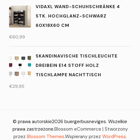
VIDAXL WAND-SCHUHSCHRÄNKE 4
STK. HOCHGLANZ-SCHWARZ
60X18X60 CM
€
60,99
SKANDINAVISCHE TISCHLEUCHTE
DREIBEIN E14 STOFF HOLZ
TISCHLAMPE NACHTTISCH
€
29,95
© prawa autorskie2026
buergerbusneviges
. Wszelkie
prawa zastrzeżone.
Blossom eCommerce | Stworzony
przez
Blossom Themes
.Wspierany przez
WordPress
.