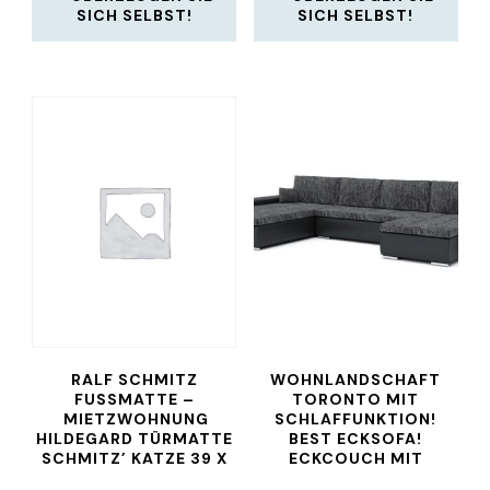
SICH SELBST!
SICH SELBST!
RALF SCHMITZ
WOHNLANDSCHAFT
FUSSMATTE –
TORONTO MIT
MIETZWOHNUNG H
SCHLAFFUNKTION!
ILDEGARD TÜRMATTE S
BEST ECKSOFA!
CHMITZ’ KATZE 39 X 5
ECKCOUCH MIT
8CM
BETTKASTEN!