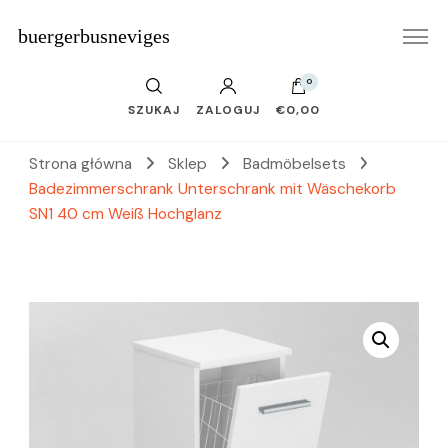
buergerbusneviges
0
SZUKAJ
ZALOGUJ
€0,00
Strona główna
Sklep
Badmöbelsets
Badezimmerschrank Unterschrank mit Wäschekorb
SN1 40 cm Weiß Hochglanz