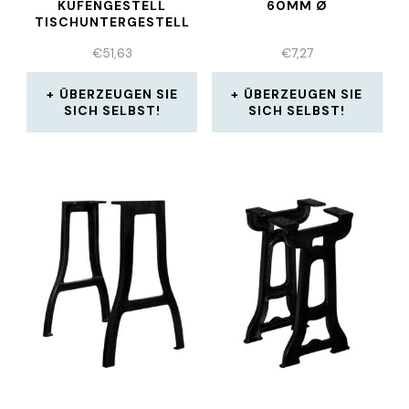
KUFENGESTELL
60MM Ø
TISCHUNTERGESTELL
STAHL METALL
€
51,63
€
7,27
ÜBERZEUGEN SIE
ÜBERZEUGEN SIE
SICH SELBST!
SICH SELBST!