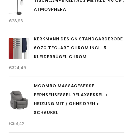
TISCHLAMPE KELI AUS METALL, 46 CM,
ATMOSPHERA
€
28,93
KERKMANN DESIGN STANDGARDEROBE
6070 TEC-ART CHROM INCL. 5
KLEIDERBÜGEL CHROM
€
324,45
MCOMBO MASSAGESESSEL
FERNSEHSESSEL RELAXSESSEL +
HEIZUNG MIT / OHNE DREH +
SCHAUKEL
€
351,42