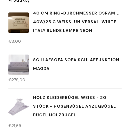
Produkty
40 CM RING-DURCHMESSER OSRAM L
40W/25 C WEISS-UNIVERSAL-WHITE
ITALY RUNDE LAMPE NEON
€
8,00
SCHLAFSOFA SOFA SCHLAFFUNKTION
MAGDA
€
279,00
HOLZ KLEIDERBÜGEL WEISS - 20 S
TÜCK - HOSENBÜGEL ANZUGBÜGEL B
ÜGEL HOLZBÜGEL
€
21,65