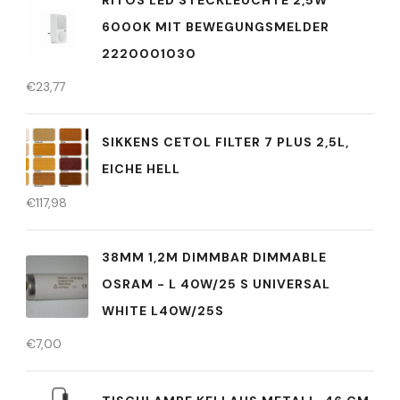
RITOS LED STECKLEUCHTE 2,5W
6000K MIT BEWEGUNGSMELDER
2220001030
€
23,77
SIKKENS CETOL FILTER 7 PLUS 2,5L,
EICHE HELL
€
117,98
38MM 1,2M DIMMBAR DIMMABLE
OSRAM - L 40W/25 S UNIVERSAL
WHITE L40W/25S
€
7,00