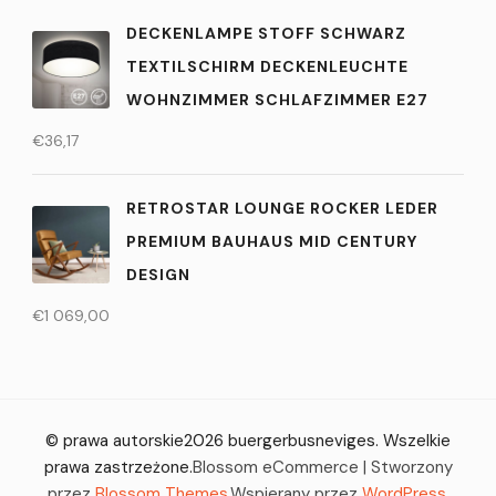
DECKENLAMPE STOFF SCHWARZ
TEXTILSCHIRM DECKENLEUCHTE
WOHNZIMMER SCHLAFZIMMER E27
€
36,17
RETROSTAR LOUNGE ROCKER LEDER
PREMIUM BAUHAUS MID CENTURY
DESIGN
€
1 069,00
© prawa autorskie2026
buergerbusneviges
. Wszelkie
prawa zastrzeżone.
Blossom eCommerce | Stworzony
przez
Blossom Themes
.Wspierany przez
WordPress
.