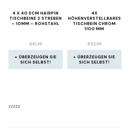
4 X 40.5CM HAIRPIN
4X
TISCHBEINE 2 STREBEN
HÖHENVERSTELLBARES
– 10MM – ROHSTAHL
TISCHBEIN CHROM
1100 MM
€
61,39
€
53,99
ÜBERZEUGEN SIE
ÜBERZEUGEN SIE
SICH SELBST!
SICH SELBST!
zzzzz