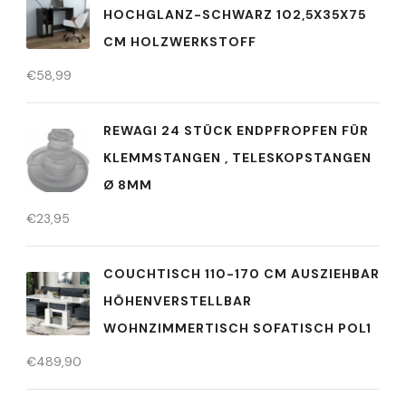
HOCHGLANZ-SCHWARZ 102,5X35X75
CM HOLZWERKSTOFF
€
58,99
REWAGI 24 STÜCK ENDPFROPFEN FÜR
KLEMMSTANGEN , TELESKOPSTANGEN
Ø 8MM
€
23,95
COUCHTISCH 110-170 CM AUSZIEHBAR
HÖHENVERSTELLBAR
WOHNZIMMERTISCH SOFATISCH POL1
€
489,90