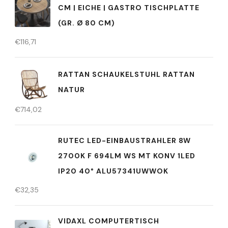
CM | EICHE | GASTRO TISCHPLATTE
(GR. Ø 80 CM)
€
116,71
RATTAN SCHAUKELSTUHL RATTAN
NATUR
€
714,02
RUTEC LED-EINBAUSTRAHLER 8W
2700K F 694LM WS MT KONV 1LED
IP20 40° ALU57341UWWOK
€
32,35
VIDAXL COMPUTERTISCH