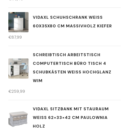
VIDAXL SCHUHSCHRANK WEISS 6
0X35X80 CM MASSIVHOLZ KIEFER
€
87,99
SCHREIBTISCH ARBEITSTISCH
COMPUTERTISCH BÜRO TISCH 4
SCHUBKÄSTEN WEISS HOCHGLANZ W
IM
€
259,99
VIDAXL SITZBANK MIT STAURAUM
WEISS 62×33×42 CM PAULOWNIA H
OLZ