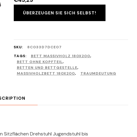
€
43,29
ÜBERZEUGEN SIE SICH SELBST!
SKU:
8C033D7DCE07
TAGS:
BETT MASSIVHOLZ 180X200
,
BETT OHNE KOPFTEIL
,
BETTEN UND BETTGESTELLE
,
MASSIVHOLZBETT 180X200
,
TRAUMDEUTUNG
SCRIPTION
n Sitzflächen Drehstuhl Jugendstuhl bis