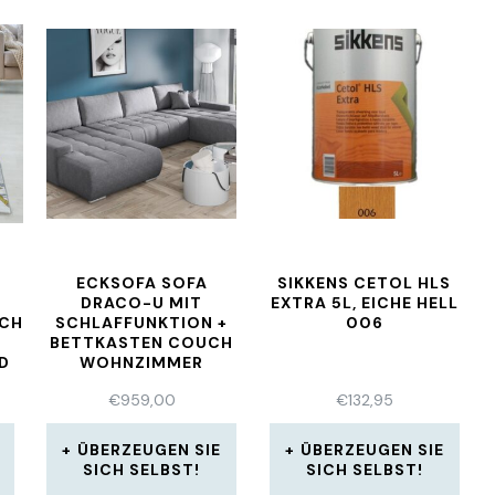
N
ECKSOFA SOFA
SIKKENS CETOL HLS
DRACO-U MIT
EXTRA 5L, EICHE HELL
CH
SCHLAFFUNKTION +
006
R
BETTKASTEN COUCH
D
WOHNZIMMER
POLSTERMÖBEL
€
959,00
€
132,95
ÜBERZEUGEN SIE
ÜBERZEUGEN SIE
SICH SELBST!
SICH SELBST!