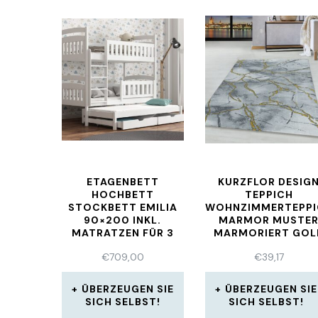
ETAGENBETT
KURZFLOR DESIG
HOCHBETT
TEPPICH
STOCKBETT EMILIA
WOHNZIMMERTEPPI
90×200 INKL.
MARMOR MUSTE
MATRATZEN FÜR 3
MARMORIERT GOL
PERSONEN WEISS
€
709,00
€
39,17
ÜBERZEUGEN SIE
ÜBERZEUGEN SIE
SICH SELBST!
SICH SELBST!