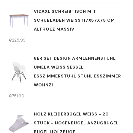
VIDAXL SCHREIBTISCH MIT
SCHUBLADEN WEISS 117X57X75 CM A
LTHOLZ MASSIV
€
225,99
8ER SET DESIGN ARMLEHNENSTUHL
UMELA WEISS SESSEL E
SSZIMMERSTUHL STUHL ESSZIMMER W
OHNZI
€
751,90
HOLZ KLEIDERBÜGEL WEISS - 20 S
TÜCK - HOSENBÜGEL ANZUGBÜGEL B
ÜGEL HOLZBÜGEL