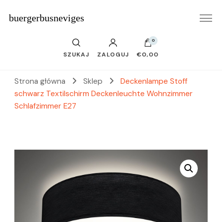
buergerbusneviges
0
SZUKAJ
ZALOGUJ
€0,00
Strona główna
Sklep
Deckenlampe Stoff
schwarz Textilschirm Deckenleuchte Wohnzimmer
Schlafzimmer E27