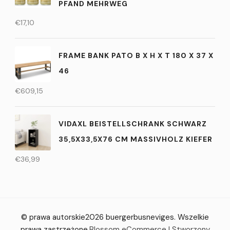
PFAND MEHRWEG
€
17,10
FRAME BANK PATO B X H X T 180 X 37 X
46
€
609,15
VIDAXL BEISTELLSCHRANK SCHWARZ
35,5X33,5X76 CM MASSIVHOLZ KIEFER
€
36,99
© prawa autorskie2026
buergerbusneviges
. Wszelkie
prawa zastrzeżone.
Blossom eCommerce | Stworzony