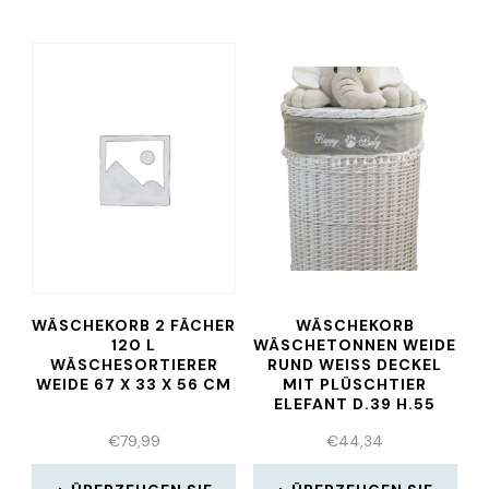
WÄSCHEKORB 2 FÄCHER
WÄSCHEKORB
120 L
WÄSCHETONNEN WEIDE
WÄSCHESORTIERER
RUND WEISS DECKEL M
WEIDE 67 X 33 X 56 CM
IT PLÜSCHTIER E
LEFANT D.39 H.55
€
79,99
€
44,34