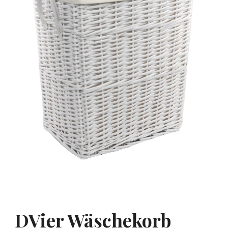
DVier Wäschekorb