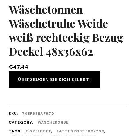
Wäschetonnen
Wäschetruhe Weide
weiß rechteckig Bezug
Deckel 48x36x62
€
47,44
ÜBERZEUGEN SIE SICH SELBST!
SKU:
79EFB3EAF87D
CATEGORY:
WÄSCHEKÖRBE
TAGS:
EINZELBETT
,
LATTENROST 180X200
,