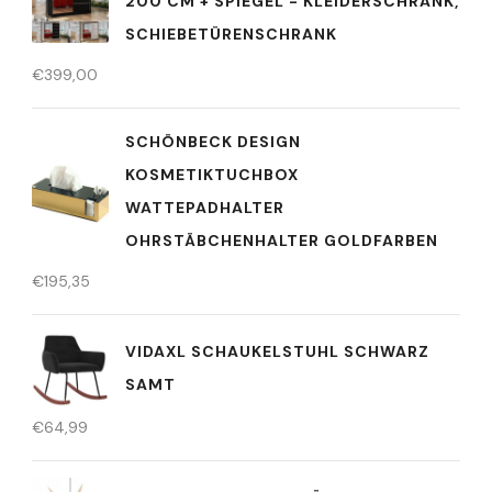
200 CM + SPIEGEL - KLEIDERSCHRANK,
SCHIEBETÜRENSCHRANK
€
399,00
SCHÖNBECK DESIGN
KOSMETIKTUCHBOX
WATTEPADHALTER
OHRSTÄBCHENHALTER GOLDFARBEN
€
195,35
VIDAXL SCHAUKELSTUHL SCHWARZ
SAMT
€
64,99