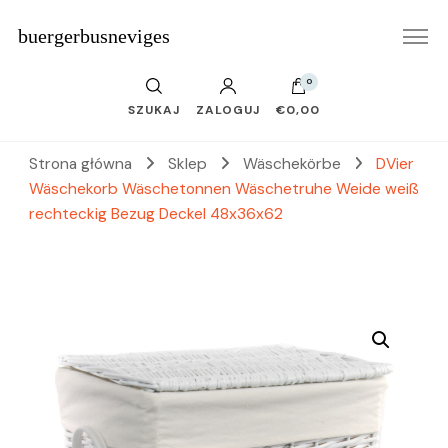
buergerbusneviges
0
SZUKAJ
ZALOGUJ
€0,00
Strona główna
Sklep
Wäschekörbe
DVier
Wäschekorb Wäschetonnen Wäschetruhe Weide weiß
rechteckig Bezug Deckel 48x36x62