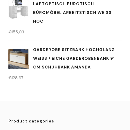
LAPTOPTISCH BÜROTISCH
BÜROMÖBEL ARBEITSTISCH WEISS H
OC
€
155,03
GARDEROBE SITZBANK HOCHGLANZ
WEISS / EICHE GARDEROBENBANK 91 C
M SCHUHBANK AMANDA
€
128,67
Product categories