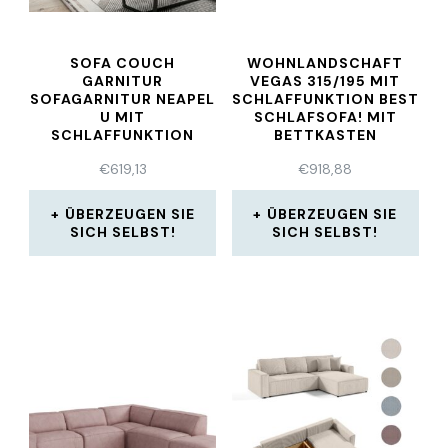
SOFA COUCH
WOHNLANDSCHAFT
GARNITUR
VEGAS 315/195 MIT
SOFAGARNITUR NEAPEL
SCHLAFFUNKTION BEST
U MIT
SCHLAFSOFA! MIT
SCHLAFFUNKTION
BETTKASTEN
WOHNLANDSCHAFT
€
619,13
€
918,88
NEU
ÜBERZEUGEN SIE
ÜBERZEUGEN SIE
SICH SELBST!
SICH SELBST!