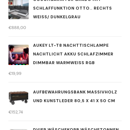
SCHLAFFUNKTION OTTO.. RECHTS
WEISS/ DUNKELGRAU
€
888,00
AUKEY LT-T8 NACHTTISCHLAMPE
NACHTLICHT AKKU SCHLAFZIMMER
DIMMBAR WARMWEISS RGB
€
19,99
AUFBEWAHRUNGSBANK MASSIVHOLZ
UND KUNSTLEDER 80,5 X 41 X 50 CM
€
152,74
DVIER WÄSCHEKORB WÄSCHETONNEN