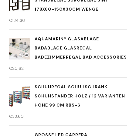
STANDREGAL BÜROREGAL 3IN1
178X80-150X30CM WENGE
€
134,36
AQUAMARIN® GLASABLAGE
BADABLAGE GLASREGAL
BADEZIMMERREGAL BAD ACCESSORIES
€
20,62
SCHUHREGAL SCHUHSCHRANK
SCHUHSTÄNDER HOLZ / 12 VARIANTEN
HÖHE 99 CM RBS-6
€
33,60
GROSSE LED CARRERA D