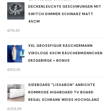
ECKENLEUCHTE GESCHWUNGEN MIT S
WITCH DIMMER SCHWARZ MATT 4
5CM
€
176,93
XXL GROSSFIGUR RÄUCHERMANN V
IROLOGE 43CM RÄUCHERMÄNNCHEN E
RZGEBIRGE + BONUS
€
103,35
SIDEBOARD "LISSABON" ANRICHTE
KOMMODE HIGHBOARD TV BOARD
REGAL SCHRANK WEISS HOCHGLANZ
€
259,99