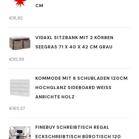
CM
€
18,92
VIDAXL SITZBANK MIT 2 KÖRBEN
SEEGRAS 71 X 40 X 42 CM GRAU
€
115,99
KOMMODE MIT 8 SCHUBLADEN 120CM
HOCHGLANZ SIDEBOARD WEISS A
NRICHTE HOLZ
€
165,37
FINEBUY SCHREIBTISCH REGAL
ECKSCHREIBTISCH BÜROTISCH 120