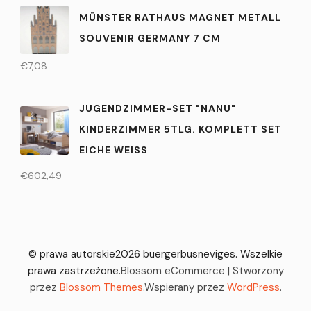
MÜNSTER RATHAUS MAGNET METALL
SOUVENIR GERMANY 7 CM
€
7,08
JUGENDZIMMER-SET "NANU"
KINDERZIMMER 5TLG. KOMPLETT SET
EICHE WEISS
€
602,49
© prawa autorskie2026
buergerbusneviges
. Wszelkie
prawa zastrzeżone.
Blossom eCommerce | Stworzony
przez
Blossom Themes
.Wspierany przez
WordPress
.