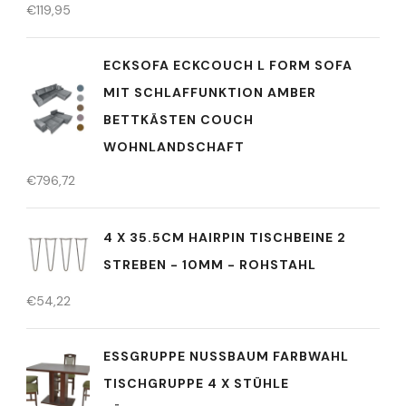
€
119,95
ECKSOFA ECKCOUCH L FORM SOFA
MIT SCHLAFFUNKTION AMBER
BETTKÄSTEN COUCH
WOHNLANDSCHAFT
€
796,72
4 X 35.5CM HAIRPIN TISCHBEINE 2
STREBEN - 10MM - ROHSTAHL
€
54,22
ESSGRUPPE NUSSBAUM FARBWAHL
TISCHGRUPPE 4 X STÜHLE