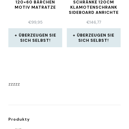
20×60 BÄRCHEN M
SCHRÄNKE 120CM
OTIV MATRATZE
KLAMOTENSCHRANK
SIDEBOARD ANRICHTE
HOL
€
99,95
€
146,77
ÜBERZEUGEN SIE
ÜBERZEUGEN SIE
SICH SELBST!
SICH SELBST!
zzzzz
Produkty