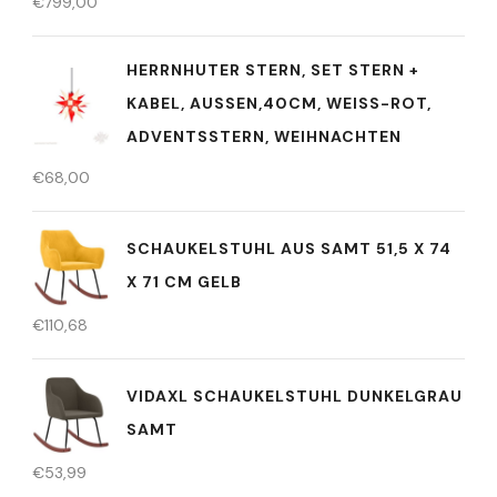
€
799,00
HERRNHUTER STERN, SET STERN +
KABEL, AUSSEN,40CM, WEISS-ROT, AD
VENTSSTERN, WEIHNACHTEN
€
68,00
SCHAUKELSTUHL AUS SAMT 51,5 X 74
X 71 CM GELB
€
110,68
VIDAXL SCHAUKELSTUHL DUNKELGRAU
SAMT
€
53,99