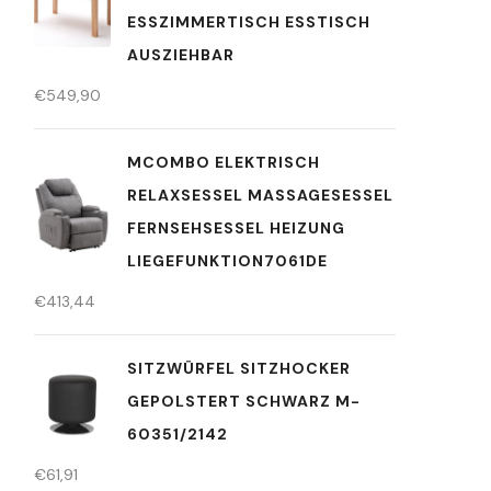
ESSZIMMERTISCH ESSTISCH
AUSZIEHBAR
€
549,90
MCOMBO ELEKTRISCH
RELAXSESSEL MASSAGESESSEL
FERNSEHSESSEL HEIZUNG
LIEGEFUNKTION7061DE
€
413,44
SITZWÜRFEL SITZHOCKER
GEPOLSTERT SCHWARZ M-
60351/2142
€
61,91