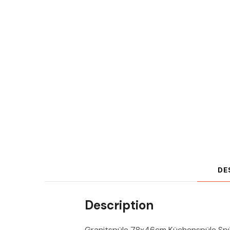
DE
Description
Granitspüle 78x46cm Küchenspüle Spü