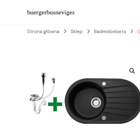
buergerbusneviges
Strona główna
Sklep
Badmöbelsets
G