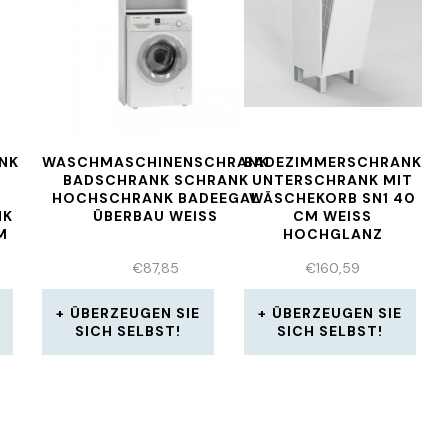
NK
WASCHMASCHINENSCHRANK
BADEZIMMERSCHRANK
BADSCHRANK SCHRANK
UNTERSCHRANK MIT
HOCHSCHRANK BADEEGAL
WÄSCHEKORB SN1 40
NK
ÜBERBAU WEISS
CM WEISS H
M
OCHGLANZ
€
87,85
€
160,59
ÜBERZEUGEN SIE
ÜBERZEUGEN SIE
SICH SELBST!
SICH SELBST!