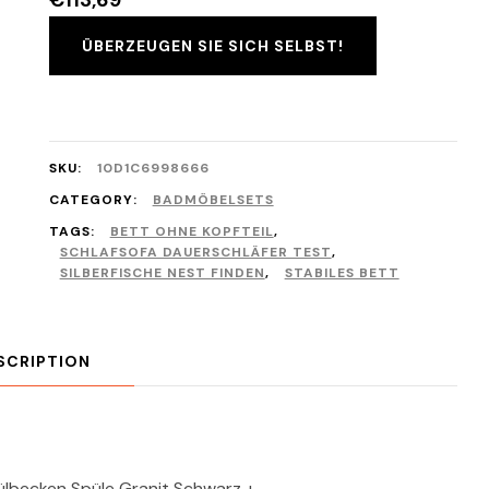
€
113,69
ÜBERZEUGEN SIE SICH SELBST!
SKU:
10D1C6998666
CATEGORY:
BADMÖBELSETS
TAGS:
BETT OHNE KOPFTEIL
,
SCHLAFSOFA DAUERSCHLÄFER TEST
,
SILBERFISCHE NEST FINDEN
,
STABILES BETT
SCRIPTION
lbecken Spüle Granit Schwarz +