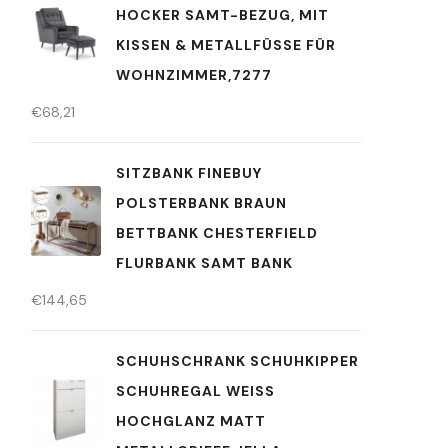
HOCKER SAMT-BEZUG, MIT
KISSEN & METALLFÜSSE FÜR W
OHNZIMMER,7277
€
68,21
SITZBANK FINEBUY
POLSTERBANK BRAUN
BETTBANK CHESTERFIELD
FLURBANK SAMT BANK
€
144,65
SCHUHSCHRANK SCHUHKIPPER
SCHUHREGAL WEISS H
OCHGLANZ MATT M