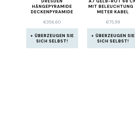
DRESDEN
7 GELB-ROT 68 CM 
HÄNGEPYRAMIDE
IT BELEUCHTUNG 5 
DECKENPYRAMIDE
ETER KABEL
ERZGEBIRGE
€
356,60
€
75,99
ÜBERZEUGEN SIE
ÜBERZEUGEN SIE
SICH SELBST!
SICH SELBST!