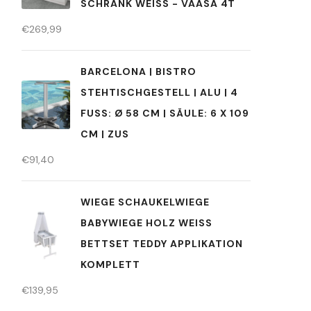
SCHRANK WEISS - VAASA 4T
€
269,99
BARCELONA | BISTRO
STEHTISCHGESTELL | ALU | 4
FUSS: Ø 58 CM | SÄULE: 6 X 109 C
M | ZUS
€
91,40
WIEGE SCHAUKELWIEGE
BABYWIEGE HOLZ WEISS B
ETTSET TEDDY APPLIKATION K
OMPLETT
€
139,95