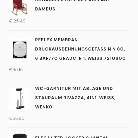
BAMBUS
€
125,49
REFLEX MEMBRAN-
DRUCKAUSDEHNUNGSGEFÄSS N N 80, 6
BAR/70 GRADC, R 1, WEISS 7210600
€
95,15
WC-GARNITUR MIT ABLAGE UND
STAURAUM RIVAZZA, 4IN1, WEISS, W
ENKO
€
55,80
ELEGANTER HOCKER CHANTAL