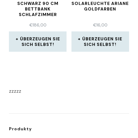
SCHWARZ 90 CM
SOLARLEUCHTE ARIANE
BETTBANK
GOLDFARBEN
SCHLAFZIMMER
FLURBANK SAMT
€
186,00
€
16,00
ÜBERZEUGEN SIE
ÜBERZEUGEN SIE
SICH SELBST!
SICH SELBST!
zzzzz
Produkty