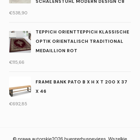
CHALENSTUHL MODERN DESIGN C8
€
538,90
TEPPICH ORIENTTEPPICH KLASSISCHE
OPTIK ORIENTALISCH TRADITIONAL
MEDAILLION ROT
€
115,66
FRAME BANK PATO B X H X T 200 X 37
X 46
€
692,85
© prawa autorskie2026
buergerbusneviges
. Wszelkie