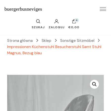
buergerbusneviges
0
SZUKAJ
ZALOGUJ
€0,00
Strona główna
Sklep
Sonstige Sitzmöbel
Impressionen Küchenstuhl Besucherstuhl Samt Stuhl
Magnus, Bezug blau