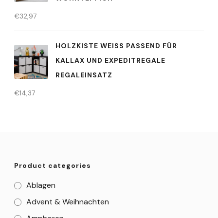
€
32,97
HOLZKISTE WEISS PASSEND FÜR K
ALLAX UND EXPEDITREGALE R
EGALEINSATZ
€
14,37
Product categories
Ablagen
Advent & Weihnachten