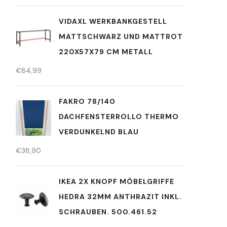
VIDAXL WERKBANKGESTELL
MATTSCHWARZ UND MATTROT
220X57X79 CM METALL
€
84,99
FAKRO 78/140
DACHFENSTERROLLO THERMO
VERDUNKELND BLAU
€
38,90
IKEA 2X KNOPF MÖBELGRIFFE
HEDRA 32MM ANTHRAZIT INKL.
SCHRAUBEN. 500.461.52