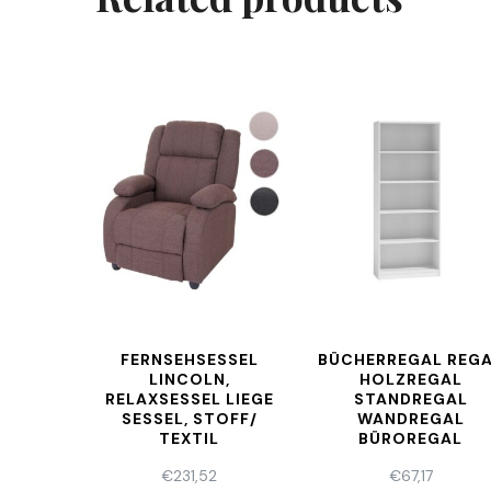
FERNSEHSESSEL
BÜCHERREGAL REG
LINCOLN,
HOLZREGAL
RELAXSESSEL LIEGE
STANDREGAL
SESSEL, STOFF/
WANDREGAL
TEXTIL
BÜROREGAL
180X60X24CM WEIS
€
231,52
€
67,17