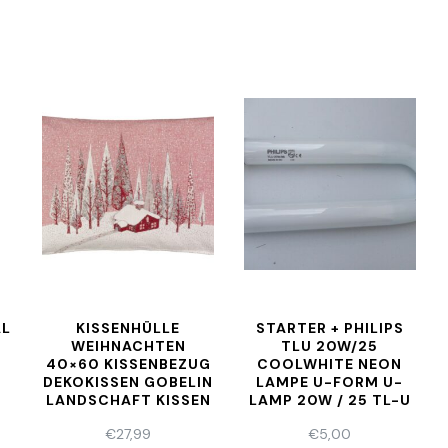
AL
KISSENHÜLLE
STARTER + PHILIPS
WEIHNACHTEN
TLU 20W/25
40×60 KISSENBEZUG
COOLWHITE NEON
DEKOKISSEN GOBELIN
LAMPE U-FORM U-
LANDSCHAFT KISSEN
LAMP 20W / 25 TL-U
S
ROT
€
27,99
€
5,00