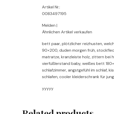
Artikel Nr.:
0083497195
Melden |
Ähnlichen Artikel verkaufen
bett paar, plötzlicher reizhusten, wel
90×200, duden morgen früh, stockfleck
matratze, kranzleiste holz, zittern bei
vierfüßlerstand baby, weißes bett 180
schlafzimmer, angstgefühl im schlaf, k
schlafen, cooler kleiderschrank für jun
yyyyy
Related products