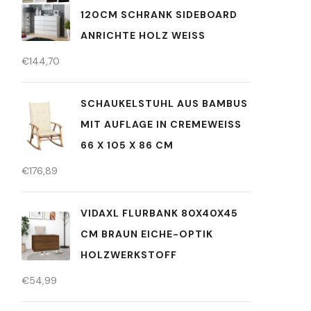
120CM SCHRANK SIDEBOARD
ANRICHTE HOLZ WEISS
€
144,70
SCHAUKELSTUHL AUS BAMBUS
MIT AUFLAGE IN CREMEWEISS 6
6 X 105 X 86 CM
€
176,89
VIDAXL FLURBANK 80X40X45
CM BRAUN EICHE-OPTIK
HOLZWERKSTOFF
€
54,99