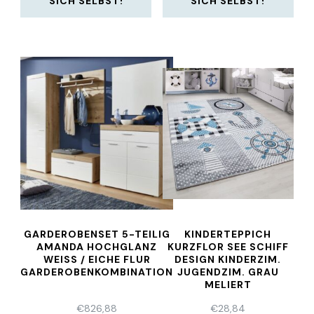
SICH SELBST!
SICH SELBST!
GARDEROBENSET 5-TEILIG
KINDERTEPPICH
AMANDA HOCHGLANZ
KURZFLOR SEE SCHIFF
WEISS / EICHE FLUR G
DESIGN KINDERZIM.
ARDEROBENKOMBINATION
JUGENDZIM. GRAU
MELIERT
€
826,88
€
28,84