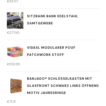
€
33,07
SITZBANK BANK EDELSTAHL
SAMTGEWEBE
€
277,95
VIDAXL MODULARER POUF
PATCHWORK STOFF
€
109,99
BANJADO® SCHLÜSSELKASTEN MIT
GLASFRONT SCHWARZ LINKS ÖFFNEND
MOTIV JAHRESRINGE
€
71,31