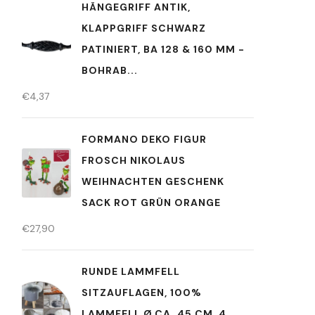
HÄNGEGRIFF ANTIK,
KLAPPGRIFF SCHWARZ
PATINIERT, BA 128 & 160 MM -
BOHRAB...
€
4,37
FORMANO DEKO FIGUR
FROSCH NIKOLAUS
WEIHNACHTEN GESCHENK
SACK ROT GRÜN ORANGE
€
27,90
RUNDE LAMMFELL
SITZAUFLAGEN, 100%
LAMMFELL Ø CA. 45 CM, 4