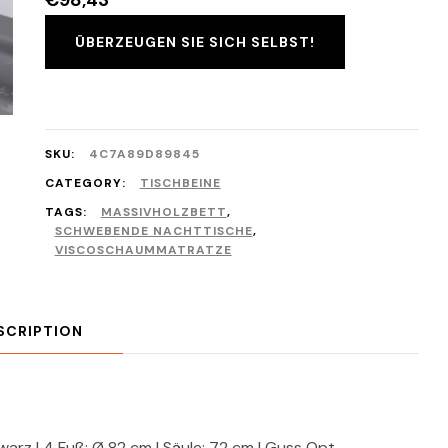
€
98,43
ÜBERZEUGEN SIE SICH SELBST!
SKU:
4C7A89D89845
CATEGORY:
TISCHBEINE
TAGS:
MASSIVHOLZBETT
,
SCHWEBENDE NACHTTISCHE
,
VISCOSCHAUMMATRATZE
SCRIPTION
arz | 4 Fuß: Ø 82 cm | Säule: 72 cm | Guss Opt