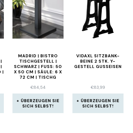
MADRID | BISTRO
VIDAXL SITZBANK-
|
TISCHGESTELL |
BEINE 2 STK. Y-
|
SCHWARZ | FUSS: 50 X
GESTELL GUSSEISEN
 |
50 CM | SÄULE: 6 X 7
2 CM | TISCHG
E
€
84,54
€
83,99
ÜBERZEUGEN SIE
ÜBERZEUGEN SIE
SICH SELBST!
SICH SELBST!