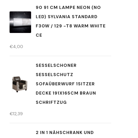
90 91 CM LAMPE NEON (NO
LED) SYLVANIA STANDARD
F30W / 129 -T8 WARM WHITE
CE
€
4,00
SESSELSCHONER
SESSELSCHUTZ
SOFAÜBERWURF 1SITZER
DECKE 191X165CM BRAUN
SCHRIFTZUG
€
12,39
2 IN 1 NÄHSCHRANK UND