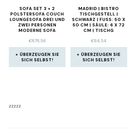
SOFA SET 3 + 2
MADRID | BISTRO
POLSTERSOFA COUCH
TISCHGESTELL |
LOUNGESOFA DREI UND
SCHWARZ | FUSS: 50 X 5
ZWEI PERSONEN
0 CM | SÄULE: 6 X 72 C
MODERNE SOFA
M | TISCHG
€
878,56
€
84,54
ÜBERZEUGEN SIE
ÜBERZEUGEN SIE
SICH SELBST!
SICH SELBST!
zzzzz