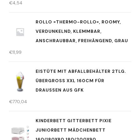
€
4,54
ROLLO »THERMO-ROLLO«, ROOMY,
VERDUNKELND, KLEMMBAR,
ANSCHRAUBBAR, FREIHÄNGEND, GRAU
€
11,99
EISTÜTE MIT ABFALLBEHÄLTER 2TLG.
ÜBERGROSS XXL 160CM FÜR D
RAUSSEN AUS GFK
€
770,04
KINDERBETT GITTERBETT PIXIE
JUNIORBETT MÄDCHENBETT
160/180X80 180/200X90