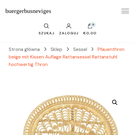
buergerbusneviges
0
SZUKAJ
ZALOGUJ
€0,00
Strona główna
Sklep
Sessel
Pfauenthron
beige mit Kissen Auflage Rattansessel Rattanstuhl
hochwertig Thron