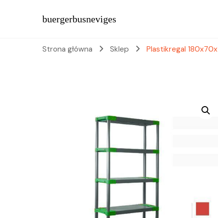
buergerbusneviges
Strona główna
Sklep
Plastikregal 180x70