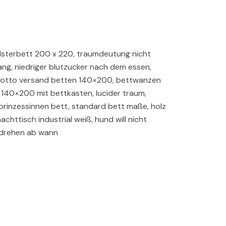
olsterbett 200 x 220, traumdeutung nicht
ng, niedriger blutzucker nach dem essen,
, otto versand betten 140×200, bettwanzen
 140×200 mit bettkasten, lucider traum,
 prinzessinnen bett, standard bett maße, holz
achttisch industrial weiß, hund will nicht
 drehen ab wann