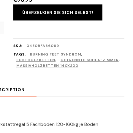
€
76,79
ÜBERZEUGEN SIE SICH SELBST!
SKU:
04E0BFA86099
TAGS:
BURNING FEET SYNDROM
,
ECHTHOLZBETTEN
,
GETRENNTE SCHLAFZIMMER
,
MASSIVHOLZBETTEN 140X200
SCRIPTION
rkstattregal 5 Fachböden 120-160kg je Boden