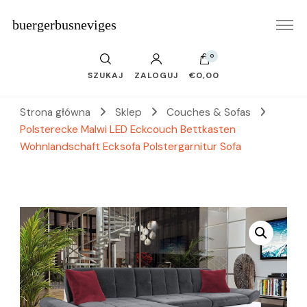
buergerbusneviges
0
SZUKAJ
ZALOGUJ
€0,00
Strona główna
Sklep
Couches & Sofas
Polsterecke Malwi LED Eckcouch Bettkasten
Wohnlandschaft Ecksofa Polstergarnitur Sofa