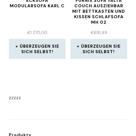
ECKSOFA
FURNIX SOFA YALTA
MODULARSOFA KARL C
COUCH AUSZIEHBAR
MIT BETTKASTEN UND
KISSEN SCHLAFSOFA
MH 02
€
1 270,00
€
691,49
ÜBERZEUGEN SIE
ÜBERZEUGEN SIE
SICH SELBST!
SICH SELBST!
zzzzz
Produkty