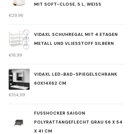
MIT SOFT-CLOSE, 5 L, WEISS
€
29,96
VIDAXL SCHUHREGAL MIT 4 ETAGEN
METALL UND VLIESSTOFF SILBERN
€
16,99
VIDAXL LED-BAD-SPIEGELSCHRANK
60X14X62 CM
€
154,99
FUSSHOCKER SAIGON P
OLYRATTANGEFLECHT GRAU 56 X 54 X
41 CM