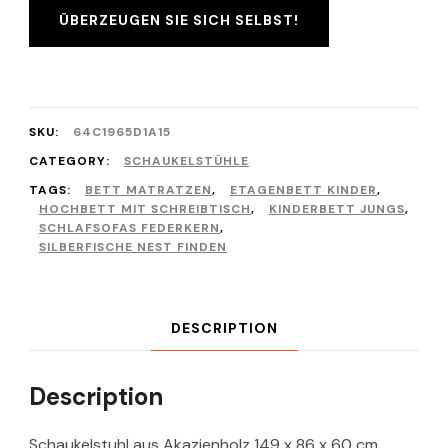
ÜBERZEUGEN SIE SICH SELBST!
SKU:
64C1965D1A15
CATEGORY:
SCHAUKELSTÜHLE
TAGS:
BETT MATRATZEN
,
ETAGENBETT KINDER
,
HOCHBETT MIT SCHREIBTISCH
,
KINDERBETT JUNGS
,
SCHLAFSOFAS FEDERKERN
,
SILBERFISCHE NEST FINDEN
DESCRIPTION
Description
Schaukelstuhl aus Akazienholz 149 x 86 x 60 cm