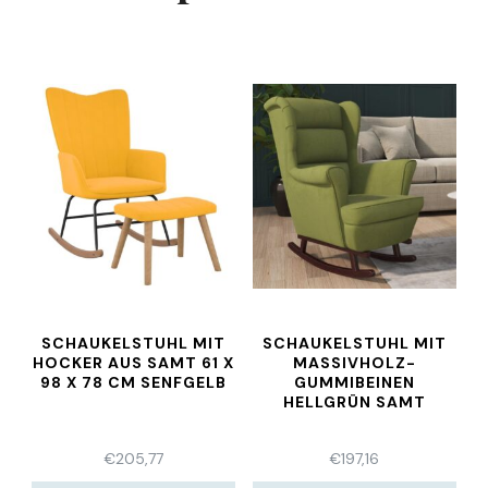
SCHAUKELSTUHL MIT
SCHAUKELSTUHL MIT
HOCKER AUS SAMT 61 X
MASSIVHOLZ-
98 X 78 CM SENFGELB
GUMMIBEINEN
HELLGRÜN SAMT
€
205,77
€
197,16