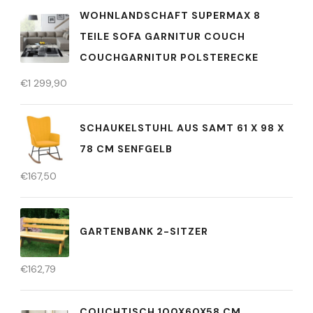
WOHNLANDSCHAFT SUPERMAX 8
TEILE SOFA GARNITUR COUCH
COUCHGARNITUR POLSTERECKE
€
1 299,90
SCHAUKELSTUHL AUS SAMT 61 X 98 X
78 CM SENFGELB
€
167,50
GARTENBANK 2-SITZER
€
162,79
COUCHTISCH 100X60X58 CM