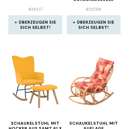
SCHWINGSESSEL
€
143,17
€
237,68
ÜBERZEUGEN SIE
ÜBERZEUGEN SIE
SICH SELBST!
SICH SELBST!
SCHAUKELSTUHL MIT
SCHAUKELSTUHL MIT
HOCKER AUS SAMT 61 X
AUFLAGE