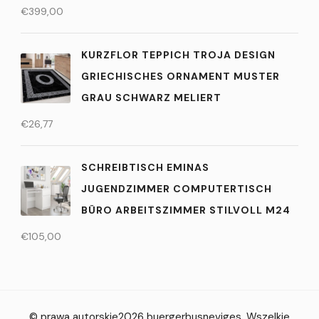
€
399,00
KURZFLOR TEPPICH TROJA DESIGN
GRIECHISCHES ORNAMENT MUSTER
GRAU SCHWARZ MELIERT
€
26,77
SCHREIBTISCH EMINAS
JUGENDZIMMER COMPUTERTISCH
BÜRO ARBEITSZIMMER STILVOLL M24
€
105,00
© prawa autorskie2026
buergerbusneviges
. Wszelkie