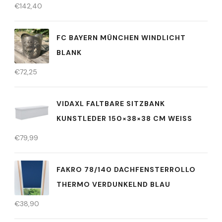
€
142,40
FC BAYERN MÜNCHEN WINDLICHT
BLANK
€
72,25
VIDAXL FALTBARE SITZBANK
KUNSTLEDER 150×38×38 CM WEISS
€
79,99
FAKRO 78/140 DACHFENSTERROLLO
THERMO VERDUNKELND BLAU
€
38,90