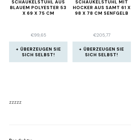
SCHAUKELSTUHL AUS
SCHAUKELSTUHL MIT
BLAUEM POLYESTER 53
HOCKER AUS SAMT 61 X
X 69 X 75 CM
98 X 78 CM SENFGELB
€
99,65
€
205,77
ÜBERZEUGEN SIE
ÜBERZEUGEN SIE
SICH SELBST!
SICH SELBST!
zzzzz