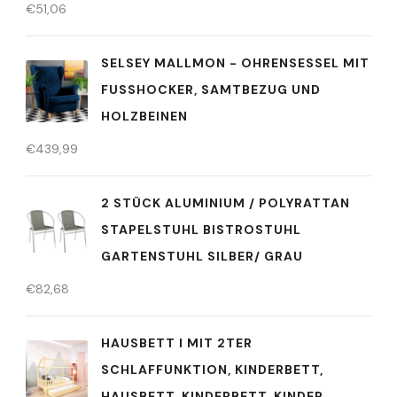
€
51,06
SELSEY MALLMON - OHRENSESSEL MIT
FUSSHOCKER, SAMTBEZUG UND H
OLZBEINEN
€
439,99
2 STÜCK ALUMINIUM / POLYRATTAN
STAPELSTUHL BISTROSTUHL
GARTENSTUHL SILBER/ GRAU
€
82,68
HAUSBETT I MIT 2TER
SCHLAFFUNKTION, KINDERBETT,
HAUSBETT, KINDERBETT, KINDER