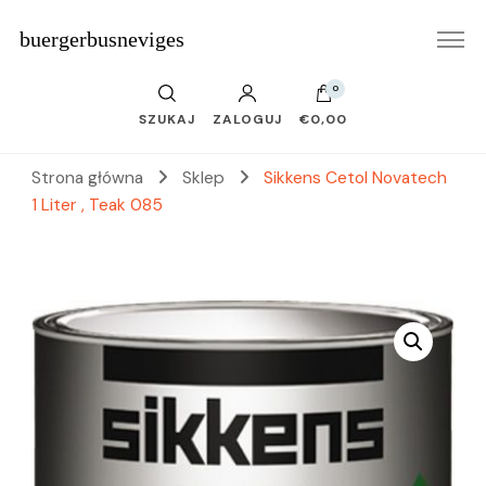
buergerbusneviges
0
SZUKAJ
ZALOGUJ
€0,00
Strona główna
Sklep
Sikkens Cetol Novatech
1 Liter , Teak 085