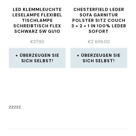
LED KLEMMLEUCHTE
CHESTERFIELD LEDER
LESELAMPE FLEXIBEL
SOFA GARNITUR
TISCHLAMPE
POLSTER SITZ COUCH
SCHREIBTISCH FLEX
3 + 2 + 1 IN 100% LEDER
SCHWARZ 5W GU10
SOFORT
€
27,90
€
2 699,00
ÜBERZEUGEN SIE
ÜBERZEUGEN SIE
SICH SELBST!
SICH SELBST!
zzzzz