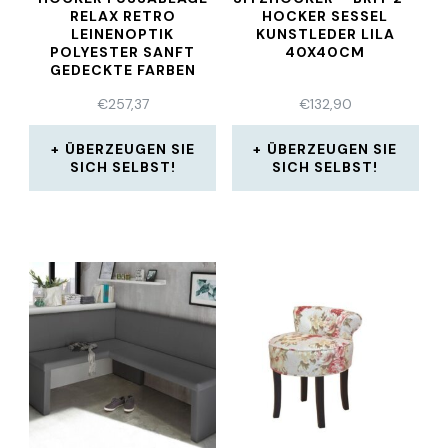
ELAX RETRO L
HOCKER SESSEL
EINENOPTIK P
KUNSTLEDER LILA
OLYESTER SANFT G
40X40CM
EDECKTE FARBEN
€
257,37
€
132,90
ÜBERZEUGEN SIE
ÜBERZEUGEN SIE
SICH SELBST!
SICH SELBST!