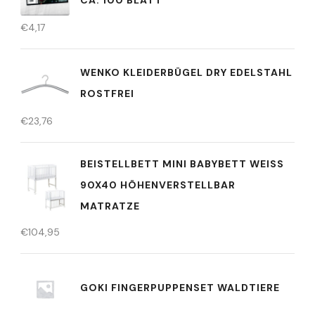
€
4,17
WENKO KLEIDERBÜGEL DRY EDELSTAHL
ROSTFREI
€
23,76
BEISTELLBETT MINI BABYBETT WEISS 9
0X40 HÖHENVERSTELLBAR M
ATRATZE
€
104,95
GOKI FINGERPUPPENSET WALDTIERE