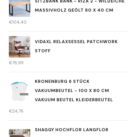
SITZBANK BANK - RIZA 2 - WILDEICHE
MASSIVHOLZ GEÖLT 80 X 40 CM
€
104,40
VIDAXL RELAXSESSEL PATCHWORK
STOFF
€
78,99
KRONENBURG 6 STÜCK
VAKUUMBEUTEL - 100 X 80 CM
VAKUUM BEUTEL KLEIDERBEUTEL
€
24,76
SHAGGY HOCHFLOR LANGFLOR