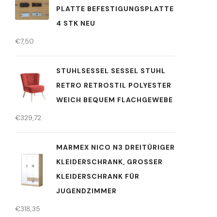
LATTE BEFESTIGUNGSPLATTE 4
STK NEU
€
7,50
STUHLSESSEL SESSEL STUHL
RETRO RETROSTIL POLYESTER
WEICH BEQUEM FLACHGEWEBE
€
329,72
MARMEX NICO N3 DREITÜRIGER
KLEIDERSCHRANK, GROSSER K
LEIDERSCHRANK FÜR J
UGENDZIMMER
€
318,35