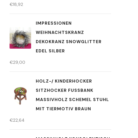
€
18,92
IMPRESSIONEN
WEIHNACHTSKRANZ
DEKOKRANZ SNOWGLITTER
EDEL SILBER
€
29,00
HOLZ-/ KINDERHOCKER
SITZHOCKER FUSSBANK M
ASSIVHOLZ SCHEMEL STUHL M
IT TIERMOTIV BRAUN
€
22,64