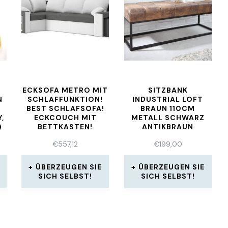
ECKSOFA METRO MIT
SITZBANK
N
SCHLAFFUNKTION!
INDUSTRIAL LOFT
BEST SCHLAFSOFA!
BRAUN 110CM
,
ECKCOUCH MIT
METALL SCHWARZ
)
BETTKASTEN!
ANTIKBRAUN
ZIERSTEPPUNG
€
557,12
€
199,00
ÜBERZEUGEN SIE
ÜBERZEUGEN SIE
SICH SELBST!
SICH SELBST!