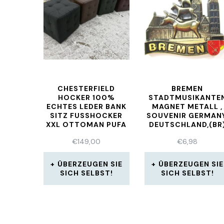
CHESTERFIELD
BREMEN
HOCKER 100%
STADTMUSIKANTE
ECHTES LEDER BANK
MAGNET METALL ,
SITZ FUSSHOCKER X
SOUVENIR GERMANY
XL OTTOMAN PUFA N
DEUTSCHLAND,(BR
EU
€
149,00
€
6,98
ÜBERZEUGEN SIE
ÜBERZEUGEN SIE
SICH SELBST!
SICH SELBST!