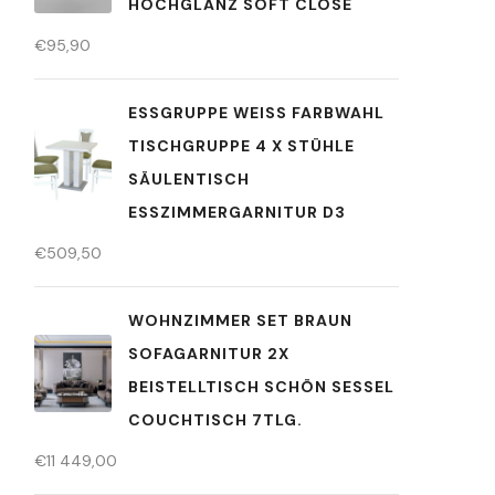
HOCHGLANZ SOFT CLOSE
€
95,90
ESSGRUPPE WEISS FARBWAHL T
ISCHGRUPPE 4 X STÜHLE S
ÄULENTISCH E
SSZIMMERGARNITUR D3
€
509,50
WOHNZIMMER SET BRAUN
SOFAGARNITUR 2X
BEISTELLTISCH SCHÖN SESSEL
COUCHTISCH 7TLG.
€
11 449,00