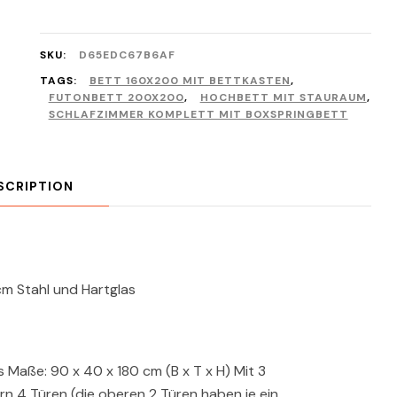
SKU:
D65EDC67B6AF
TAGS:
BETT 160X200 MIT BETTKASTEN
,
FUTONBETT 200X200
,
HOCHBETT MIT STAURAUM
,
SCHLAFZIMMER KOMPLETT MIT BOXSPRINGBETT
SCRIPTION
m Stahl und Hartglas
s Maße: 90 x 40 x 180 cm (B x T x H) Mit 3
rn 4 Türen (die oberen 2 Türen haben je ein