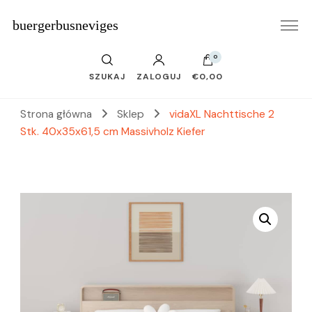
buergerbusneviges
0
SZUKAJ
ZALOGUJ
€0,00
Strona główna
Sklep
vidaXL Nachttische 2
Stk. 40x35x61,5 cm Massivholz Kiefer