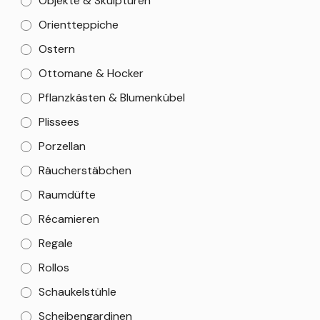
Objekte & Skulpturen
Orientteppiche
Ostern
Ottomane & Hocker
Pflanzkästen & Blumenkübel
Plissees
Porzellan
Räucherstäbchen
Raumdüfte
Récamieren
Regale
Rollos
Schaukelstühle
Scheibengardinen