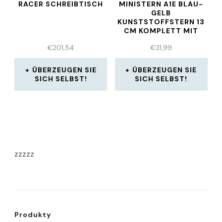
RACER SCHREIBTISCH
MINISTERN A1E BLAU-
GELB
KUNSTSTOFFSTERN 13
CM KOMPLETT MIT
NETZGERÄT
€
201,54
€
31,99
ÜBERZEUGEN SIE
ÜBERZEUGEN SIE
SICH SELBST!
SICH SELBST!
zzzzz
Produkty