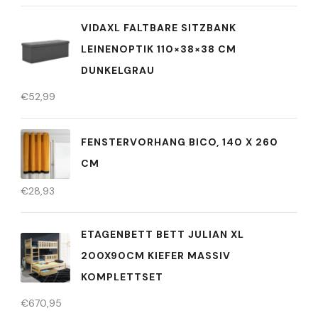
VIDAXL FALTBARE SITZBANK
LEINENOPTIK 110×38×38 CM
DUNKELGRAU
€
52,99
FENSTERVORHANG BICO, 140 X 260
CM
€
28,93
ETAGENBETT BETT JULIAN XL
200X90CM KIEFER MASSIV
KOMPLETTSET
€
670,95