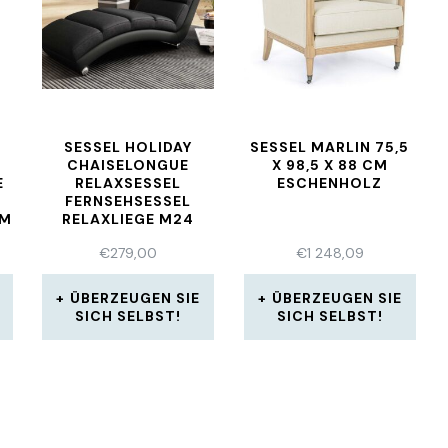
SESSEL HOLIDAY
SESSEL MARLIN 75,5
CHAISELONGUE
X 98,5 X 88 CM
E
RELAXSESSEL
ESCHENHOLZ
FERNSEHSESSEL
CM
RELAXLIEGE M24
€
279,00
€
1 248,09
ÜBERZEUGEN SIE
ÜBERZEUGEN SIE
SICH SELBST!
SICH SELBST!