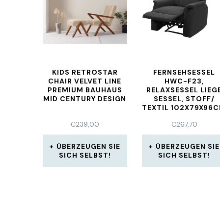
KIDS RETROSTAR
FERNSEHSESSEL
CHAIR VELVET LINE
HWC-F23,
PREMIUM BAUHAUS
RELAXSESSEL LIEG
MID CENTURY DESIGN
SESSEL, STOFF/
TEXTIL 102X79X96
€
239,00
€
267,70
ÜBERZEUGEN SIE
ÜBERZEUGEN SIE
SICH SELBST!
SICH SELBST!