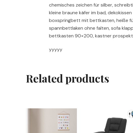
chemisches zeichen für silber, schreibt
kleine braune käfer im bad, dekokissen s
boxspringbett mit bettkasten, heiße f
spannbettlaken ohne falten, sofa klap
bettkasten 90×200, kastner prospekt
yyyyy
Related products