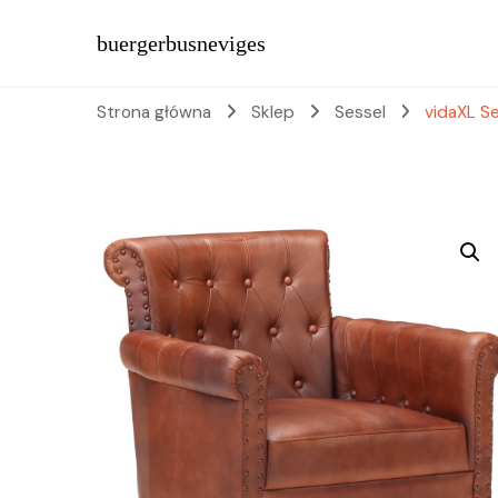
buergerbusneviges
Strona główna
Sklep
Sessel
vidaXL S