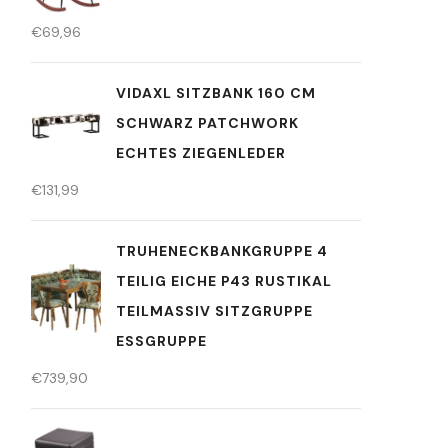
€
69,96
VIDAXL SITZBANK 160 CM
SCHWARZ PATCHWORK
ECHTES ZIEGENLEDER
€
131,99
TRUHENECKBANKGRUPPE 4
TEILIG EICHE P43 RUSTIKAL
TEILMASSIV SITZGRUPPE
ESSGRUPPE
€
739,90