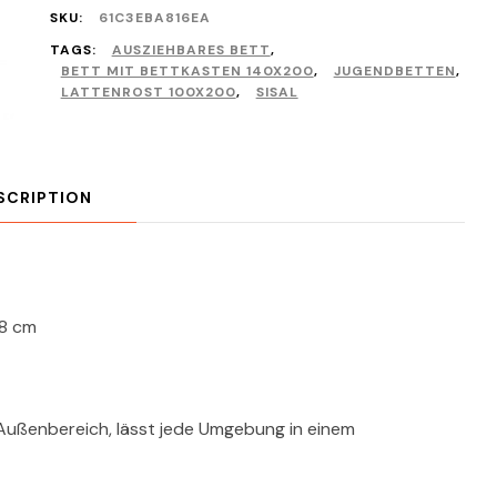
SKU:
61C3EBA816EA
TAGS:
AUSZIEHBARES BETT
,
BETT MIT BETTKASTEN 140X200
,
JUGENDBETTEN
,
LATTENROST 100X200
,
SISAL
SCRIPTION
68 cm
 Außenbereich, lässt jede Umgebung in einem