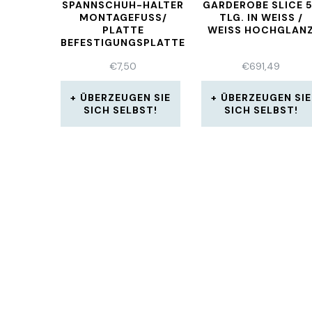
SPANNSCHUH-HALTER
GARDEROBE SLICE 
MONTAGEFUSS/ P
TLG. IN WEISS / W
LATTE B
EISS HOCHGLANZ
EFESTIGUNGSPLATTE 4
STK NEU
€
7,50
€
691,49
ÜBERZEUGEN SIE
ÜBERZEUGEN SIE
SICH SELBST!
SICH SELBST!