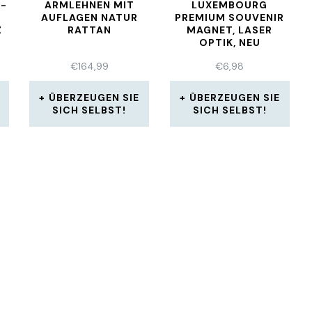
5-
ARMLEHNEN MIT
LUXEMBOURG
AUFLAGEN NATUR
PREMIUM SOUVENIR
RATTAN
MAGNET, LASER
OPTIK, NEU
€
164,99
€
6,98
ÜBERZEUGEN SIE
ÜBERZEUGEN SIE
SICH SELBST!
SICH SELBST!